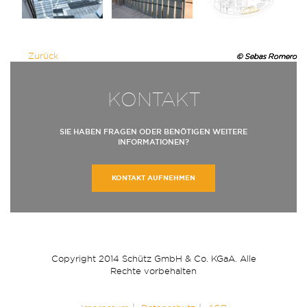
Zurück
© Sebas Romero
© Sebas Romero
© Sebas Romero
© Sebas Romero
© Sebas Romero
© Sebas Romero
KONTAKT
SIE HABEN FRAGEN ODER BENÖTIGEN WEITERE
INFORMATIONEN?
KONTAKT AUFNEHMEN
Copyright 2014 Schütz GmbH & Co. KGaA. Alle
Rechte vorbehalten