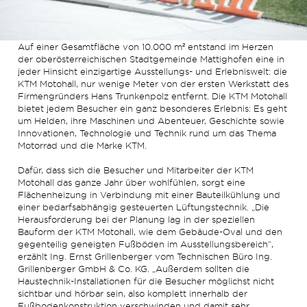
Auf einer Gesamtfläche von 10.000 m² entstand im Herzen
der oberösterreichischen Stadtgemeinde Mattighofen eine in
jeder Hinsicht einzigartige Ausstellungs- und Erlebniswelt: die
KTM Motohall, nur wenige Meter von der ersten Werkstatt des
Firmengründers Hans Trunkenpolz entfernt. Die KTM Motohall
bietet jedem Besucher ein ganz besonderes Erlebnis: Es geht
um Helden, ihre Maschinen und Abenteuer, Geschichte sowie
Innovationen, Technologie und Technik rund um das Thema
Motorrad und die Marke KTM.
Dafür, dass sich die Besucher und Mitarbeiter der KTM
Motohall das ganze Jahr über wohlfühlen, sorgt eine
Flächenheizung in Verbindung mit einer Bauteilkühlung und
einer bedarfsabhängig gesteuerten Lüftungstechnik. „Die
Herausforderung bei der Planung lag in der speziellen
Bauform der KTM Motohall, wie dem Gebäude-Oval und den
gegenteilig geneigten Fußböden im Ausstellungsbereich“,
erzählt Ing. Ernst Grillenberger vom Technischen Büro Ing.
Grillenberger GmbH & Co. KG. „Außerdem sollten die
Haustechnik-Installationen für die Besucher möglichst nicht
sichtbar und hörbar sein, also komplett innerhalb der
Fußbodenkonstruktion verschwinden und damit sehr