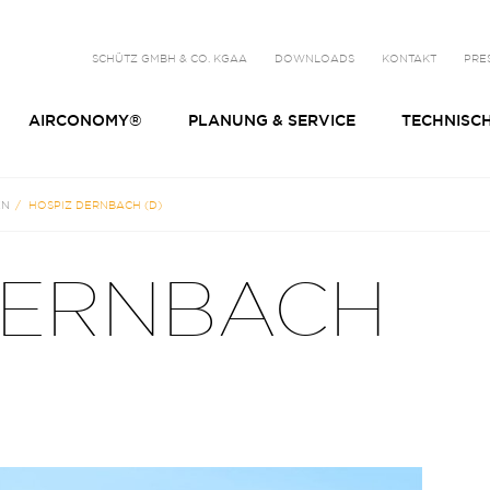
SCHÜTZ GMBH & CO. KGAA
DOWNLOADS
KONTAKT
PRE
AIRCONOMY®
PLANUNG & SERVICE
TECHNISC
EN
HOSPIZ DERNBACH (D)
DERNBACH